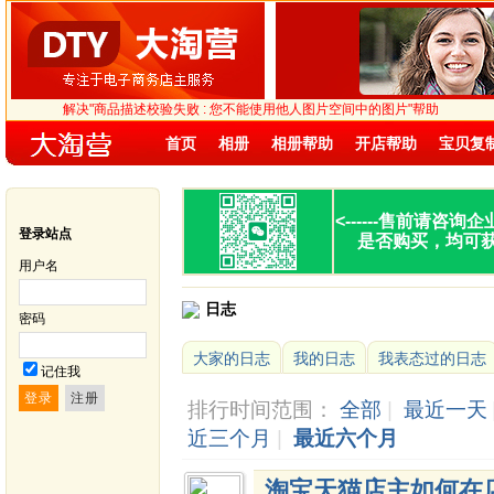
解决"商品描述校验失败 : 您不能使用他人图片空间中的图片"帮助
首页
相册
相册帮助
开店帮助
宝贝复
<------
售前请咨询企
登录站点
是否购买，均可
用户名
日志
密码
大家的日志
我的日志
我表态过的日志
记住我
排行时间范围：
全部
|
最近一天
近三个月
|
最近六个月
淘宝天猫店主如何在