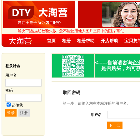
解决"商品描述校验失败 : 您不能使用他人图片空间中的图片"帮助
首页
相册
相册帮助
开店帮助
宝贝复
<------
售前请咨询企
登录站点
是否购买，均可
用户名
密码
取回密码
第一步，请输入您在本站注册的用户名。
记住我
用户名