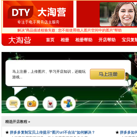
解决"商品描述校验失败 : 您不能使用他人图片空间中的图片"帮助
首页
相册
相册帮助
开店帮助
宝贝复
马上注册，上传图片、学习开店知识，还能玩
游戏...
片
游戏
群组
精选开店教程 »
★
拼多多复制宝贝上传提示“图片url不合法”如何解决？
★
拼多多如