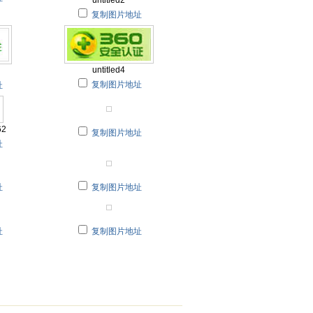
复制图片地址
untitled4
复制图片地址
址
62
复制图片地址
址
址
复制图片地址
址
复制图片地址