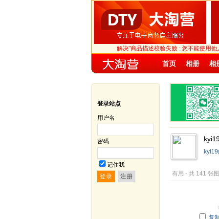
解决"商品描述校验失败 : 您不能使用
首页
相册
相
登录站点
用户名
kyi
密码
kyi
记住我
有用 - 共 141 张
复