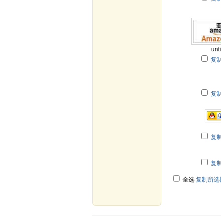
unt
复
复
复
复
全选
复制所选