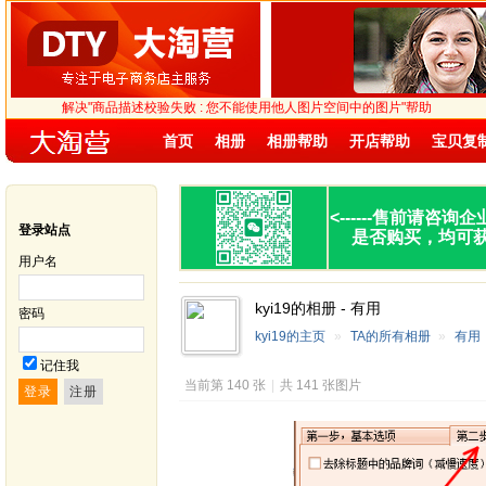
解决"商品描述校验失败 : 您不能使用他人图片空间中的图片"帮助
首页
相册
相册帮助
开店帮助
宝贝复
<------
售前请咨询企
登录站点
是否购买，均可
用户名
kyi19的相册 - 有用
密码
kyi19的主页
»
TA的所有相册
»
有用
记住我
当前第 140 张
|
共 141 张图片