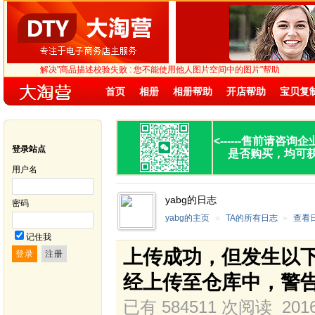
解决"商品描述校验失败 : 您不能使用他人图片空间中的图片"帮助
首页
相册
相册帮助
开店帮助
宝贝复
<------
售前请咨询企
登录站点
是否购买，均可
用户名
yabg的日志
密码
yabg的主页
»
TA的所有日志
»
查看
记住我
上传成功，但发生以
经上传至仓库中，警
已有 584511 次阅读
2016