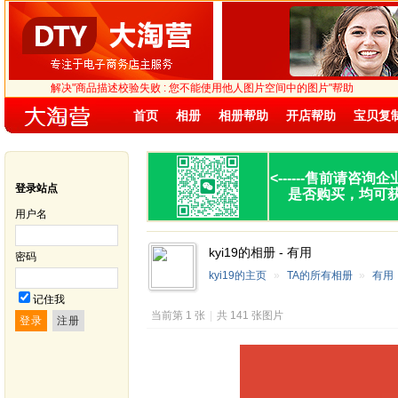
解决"商品描述校验失败 : 您不能使用他人图片空间中的图片"帮助
首页
相册
相册帮助
开店帮助
宝贝复
<------
售前请咨询企
登录站点
是否购买，均可
用户名
kyi19的相册 - 有用
密码
kyi19的主页
»
TA的所有相册
»
有用
记住我
当前第 1 张
|
共 141 张图片