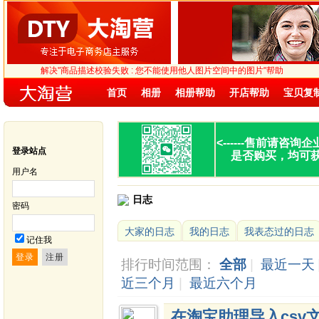
解决"商品描述校验失败 : 您不能使用他人图片空间中的图片"帮助
首页
相册
相册帮助
开店帮助
宝贝复
<------
售前请咨询企
登录站点
是否购买，均可
用户名
日志
密码
大家的日志
我的日志
我表态过的日志
记住我
排行时间范围：
全部
|
最近一天
近三个月
|
最近六个月
在淘宝助理导入csv